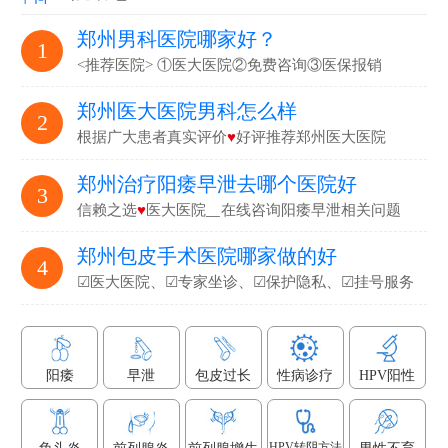
郑州男科医院哪家好？
1
<推荐医院> ①医大医院②免费咨询③医保报销
郑州医大医院男科怎么样
2
根据广大患者真实评价
♥
好评推荐郑州医大医院
郑州治疗阳痿早泄去哪个医院好
3
信赖之选
♥
医大医院▁在线咨询阳痿早泄相关问题
郑州包皮手术医院哪家做的好
4
☑医大医院、☑专家坐诊、☑保护隐私、☑挂号服务
阳痿
早泄
包皮过长
性病诊疗
HPV阳性
HPV转阴方法