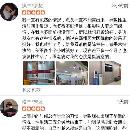
疯***梦想
8小时前
我一直有包茎的情况，龟头一直不能露出来，导致性生
活时间非常短，老婆得不到满足，很影响夫妻之间感
情，在我老婆面前很没面子，所以就想赶紧治好，身边
朋友也有这种情况的，他说在郑州医大医院做的效果还
挺好，我也就挂了号，给我看诊的是陈主任，做手术挺
快的，差不多半个小时就好了，现在差不多一个月了也
恢复性生活了，看老婆对我的态度是挺满意的。
包皮包茎
橙***未蓝
1天前
上高中的时候总有手淫的习惯，导致现在出现了早泄的
情况，性生活三五分钟就结束了，能明显感觉到女朋友
挺不满意的，自己也越来越缺乏自信，这期间吃过一些