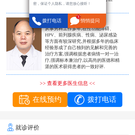
密，保证个人隐私，请您放心接听！
生。
张营富
拨打电话
悄悄提问
男科主任
从事男科工作多年,在性功能障碍、
HPV、前列腺疾病、性病、泌尿感染
等方面有较深研究,并根据多年的临床
经验形成了自己独到的见解和完善的
治疗方案,强调根据患者病情一对一治
疗,强调标本兼治疗,以高尚的医德和精
湛的医术获得患者的一致好评.
>> 查看更多医生信息 <<
在线预约
拨打电话
就诊评价