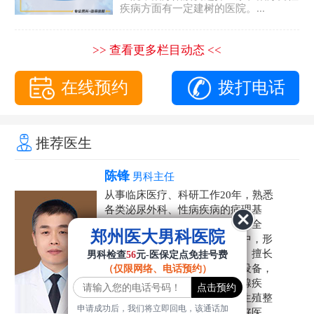
疾病方面有一定建树的医院。...
>> 查看更多栏目动态 <<
在线预约
拨打电话
推荐医生
陈锋
男科主任
从事临床医疗、科研工作20年，熟悉
各类泌尿外科、性病疾病的病理基
础，诊断治疗和临床操作，技术全
郑州医大男科医院
面。在男科疾病的诊断和诊疗中，形
成了一套独具特色的诊疗方案。擅长
男科检查
56
元-医保定点免挂号费
运用国内外先进的医学技术和设备，
（仅限网络、电话预约）
科学诊疗各类阳痿早泄、前列腺疾
病、射精障碍、性病、HPV、生殖整
申请成功后，我们将立即回电，该通话加
形等疾病，是患者非常信赖的好医