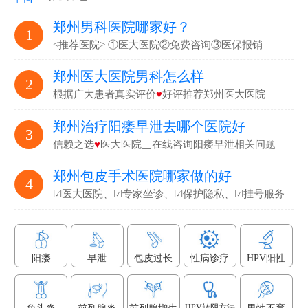
郑州男科医院哪家好？
1
<推荐医院> ①医大医院②免费咨询③医保报销
郑州医大医院男科怎么样
2
根据广大患者真实评价
♥
好评推荐郑州医大医院
郑州治疗阳痿早泄去哪个医院好
3
信赖之选
♥
医大医院▁在线咨询阳痿早泄相关问题
郑州包皮手术医院哪家做的好
4
☑医大医院、☑专家坐诊、☑保护隐私、☑挂号服务
阳痿
早泄
包皮过长
性病诊疗
HPV阳性
HPV转阴方法