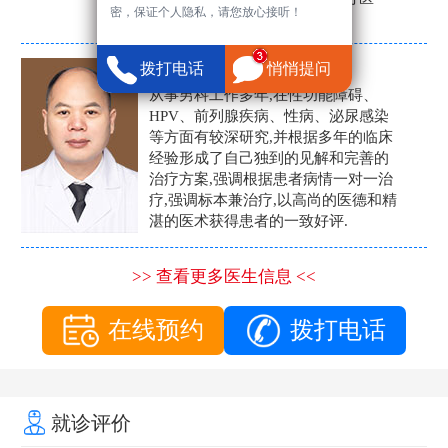
密，保证个人隐私，请您放心接听！
生。
张营富
拨打电话
悄悄提问
男科主任
从事男科工作多年,在性功能障碍、
HPV、前列腺疾病、性病、泌尿感染
等方面有较深研究,并根据多年的临床
经验形成了自己独到的见解和完善的
治疗方案,强调根据患者病情一对一治
疗,强调标本兼治疗,以高尚的医德和精
湛的医术获得患者的一致好评.
>> 查看更多医生信息 <<
在线预约
拨打电话
就诊评价