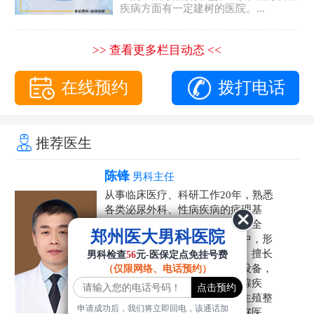
疾病方面有一定建树的医院。...
>> 查看更多栏目动态 <<
在线预约
拨打电话
推荐医生
陈锋
男科主任
从事临床医疗、科研工作20年，熟悉
各类泌尿外科、性病疾病的病理基
础，诊断治疗和临床操作，技术全
郑州医大男科医院
面。在男科疾病的诊断和诊疗中，形
成了一套独具特色的诊疗方案。擅长
男科检查
56
元-医保定点免挂号费
运用国内外先进的医学技术和设备，
（仅限网络、电话预约）
科学诊疗各类阳痿早泄、前列腺疾
病、射精障碍、性病、HPV、生殖整
申请成功后，我们将立即回电，该通话加
形等疾病，是患者非常信赖的好医