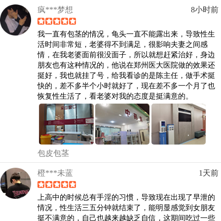
疯***梦想
8小时前
我一直有包茎的情况，龟头一直不能露出来，导致性生
活时间非常短，老婆得不到满足，很影响夫妻之间感
情，在我老婆面前很没面子，所以就想赶紧治好，身边
朋友也有这种情况的，他说在郑州医大医院做的效果还
挺好，我也就挂了号，给我看诊的是陈主任，做手术挺
快的，差不多半个小时就好了，现在差不多一个月了也
恢复性生活了，看老婆对我的态度是挺满意的。
包皮包茎
橙***未蓝
1天前
上高中的时候总有手淫的习惯，导致现在出现了早泄的
情况，性生活三五分钟就结束了，能明显感觉到女朋友
挺不满意的，自己也越来越缺乏自信，这期间吃过一些